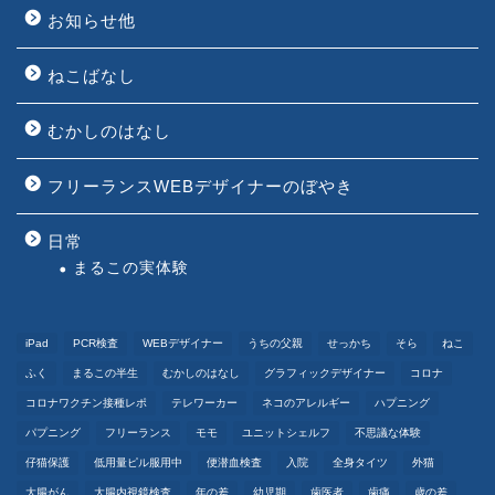
お知らせ他
ねこばなし
むかしのはなし
フリーランスWEBデザイナーのぼやき
日常
まるこの実体験
iPad
PCR検査
WEBデザイナー
うちの父親
せっかち
そら
ねこ
ふく
まるこの半生
むかしのはなし
グラフィックデザイナー
コロナ
コロナワクチン接種レポ
テレワーカー
ネコのアレルギー
ハプニング
パプニング
フリーランス
モモ
ユニットシェルフ
不思議な体験
仔猫保護
低用量ピル服用中
便潜血検査
入院
全身タイツ
外猫
大腸がん
大腸内視鏡検査
年の差
幼児期
歯医者
歯痛
歳の差