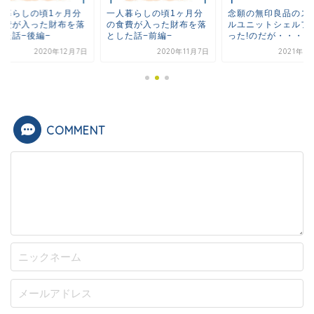
人暮らしの頃1ヶ月分
一人暮らしの頃1ヶ月分
念願の無印良品のス
食費が入った財布を落
の食費が入った財布を落
ルユニットシェルフ
した話−後編−
とした話−前編−
った!のだが・・・
2020年12月7日
2020年11月7日
2021年5
COMMENT